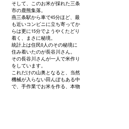
そして、このお米が採れた三条
市の鹿熊集落。
燕三条駅から車で45分ほど、最
も近いコンビニに立ち寄ってか
らは更に15分でようやくたどり
着く、まさに秘境。
統計上は住民0人のその秘境に
住み着いたのが長谷川さん。
その長谷川さんが一人で米作り
をしています。
これだけの山奥となると、当然
機械が入らない田んぼもある中
で、手作業でお米を作る、本物
の職人さんが丹精込めて作った
お米なのです。
もちろん、なかなか手に入らな
い貴重なお米。
この機会にぜひお召し上がりく
ださい！