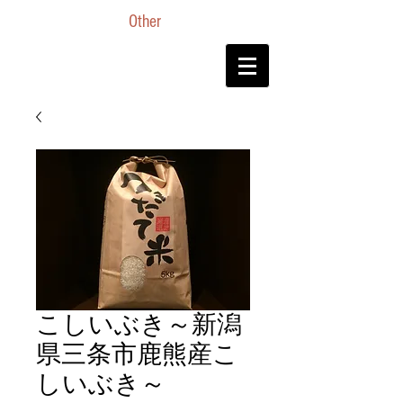
Other
こしいぶき～新潟
県三条市鹿熊産こ
しいぶき～