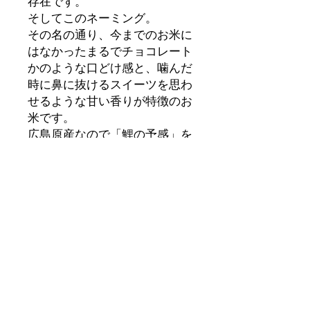
存在です。
そしてこのネーミング。
その名の通り、今までのお米に
はなかったまるでチョコレート
かのような口どけ感と、噛んだ
時に鼻に抜けるスイーツを思わ
せるような甘い香りが特徴のお
米です。
広島原産なので「鯉の予感」を
感じたいカープ女子にもオスス
メのお米。
今年のバレンタインにはお米は
いかがですか？
※在庫がなくなり次第、終了と
なります。
お買い求めの前に