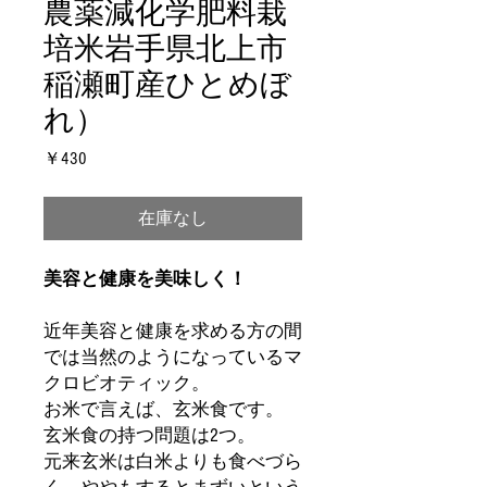
農薬減化学肥料栽
培米岩手県北上市
稲瀬町産ひとめぼ
れ）
価
￥430
格
在庫なし
美容と健康を美味しく！
近年美容と健康を求める方の間
では当然のようになっているマ
クロビオティック。
お米で言えば、玄米食です。
玄米食の持つ問題は2つ。
元来玄米は白米よりも食べづら