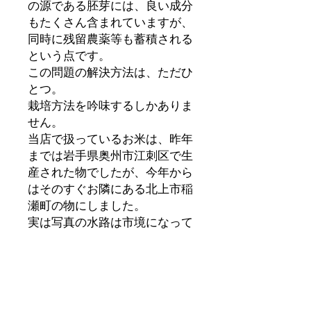
の源である胚芽には、良い成分
もたくさん含まれていますが、
同時に残留農薬等も蓄積される
という点です。
この問題の解決方法は、ただひ
とつ。
栽培方法を吟味するしかありま
せん。
当店で扱っているお米は、昨年
までは岩手県奥州市江刺区で生
産された物でしたが、今年から
はそのすぐお隣にある北上市稲
瀬町の物にしました。
実は写真の水路は市境になって
いて、奥が江刺、手前が北上で
す。
そして、江刺産ひとめぼれの別
称である「金札米」は、実はこ
の北上市稲瀬町で作られたひと